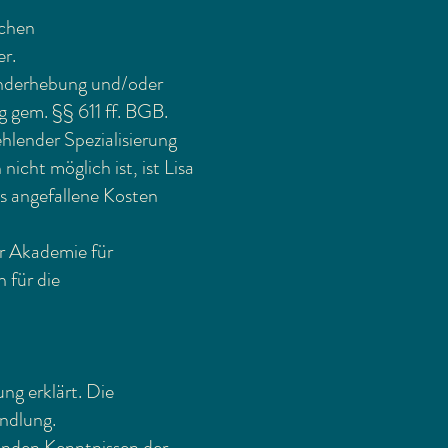
schen
er.
underhebung und/oder
g gem. §§ 611 ff. BGB.
hlender Spezialisierung
icht möglich ist, ist Lisa
s angefallene Kosten
er Akademie für
 für die
ng erklärt. Die
ndlung.
henden Kenntnissen der