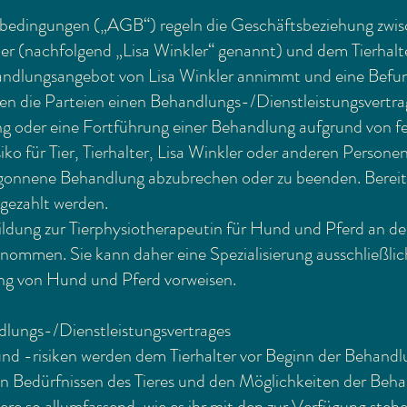
sbedingungen („AGB“) regeln die Geschäftsbeziehung zwi
er (nachfolgend „Lisa Winkler“ genannt) und dem Tierhalt
handlungsangebot von Lisa Winkler annimmt und eine Bef
eßen die Parteien einen Behandlungs-/Dienstleistungsvertra
ung oder eine Fortführung einer Behandlung aufgrund von fe
o für Tier, Tierhalter, Lisa Winkler oder anderen Personen n
egonnene Behandlung abzubrechen oder zu beenden. Bereit
gezahlt werden.
bildung zur Tierphysiotherapeutin für Hund und Pferd an d
nommen. Sie kann daher eine Spezialisierung ausschließlich
ng von Hund und Pferd vorweisen.
dlungs-/Dienstleistungsvertrages
d -risiken werden dem Tierhalter vor Beginn der Behandlu
en Bedürfnissen des Tieres und den Möglichkeiten der Beha
iere so allumfassend, wie es ihr mit den zur Verfügung ste