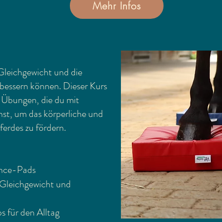
Mehr Infos
Gleichgewicht und die
rbessern können. Dieser Kurs
d Übungen, die du mit
st, um das körperliche und
erdes zu fördern.
ance-Pads
Gleichgewicht und
 für den Alltag