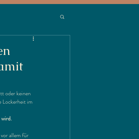
en
amit
itt oder keinen 
e Lockerheit im 
 wird.
vor allem für 