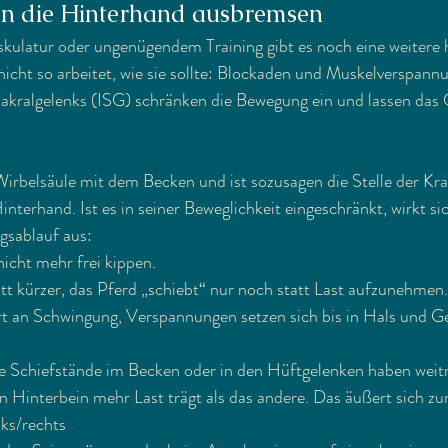
n die Hinterhand ausbremsen
latur oder ungenügendem Training gibt es noch eine weitere h
icht so arbeitet, wie sie sollte: Blockaden und Muskelverspann
sakralgelenks (ISG) schränken die Bewegung ein und lassen das G
Wirbelsäule mit dem Becken und ist sozusagen die Stelle der Kr
terhand. Ist es in seiner Beweglichkeit eingeschränkt, wirkt sic
sablauf aus:
icht mehr frei kippen.
tt kürzer, das Pferd „schiebt“ nur noch statt Last aufzunehmen.
rt an Schwingung, Verspannungen setzen sich bis in Hals und Ge
 Schiefstände im Becken oder in den Hüftgelenken haben weitr
in Hinterbein mehr Last trägt als das andere. Das äußert sich zu
nks/rechts