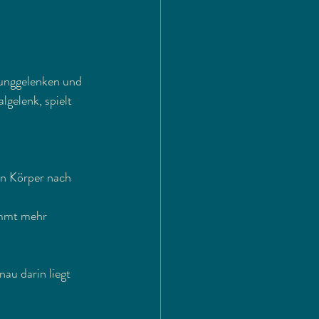
unggelenken und 
gelenk, spielt 
en Körper nach 
immt mehr 
au darin liegt 